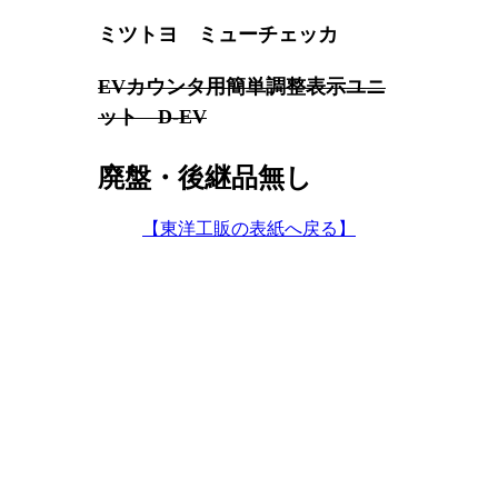
ミツトヨ ミューチェッカ
EVカウンタ用簡単調整表示ユニ
ット D-EV
廃盤・後継品無し
【東洋工販の表紙へ戻る】