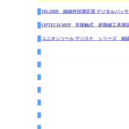
DS-2000 細線外径測定器 デジタルパッサメーター
OPTECH-MSP 非接触式 超微細工具測
ユニオンツール デジスケ シリーズ 細線外径測定